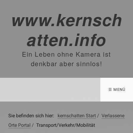
www.kernsch
atten.info
Ein Leben ohne Kamera ist
denkbar aber sinnlos!
☰ MENÜ
Sie befinden sich hier:
kernschatten Start
/
Verlassene
Orte Portal
/
Transport/Verkehr/Mobilität