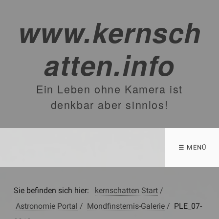
www.kernsch
atten.info
Ein Leben ohne Kamera ist
denkbar aber sinnlos!
☰ MENÜ
Sie befinden sich hier:
kernschatten Start
/
Astronomie Portal
/
Mondfinsternis-Galerie
/
PLE_07-