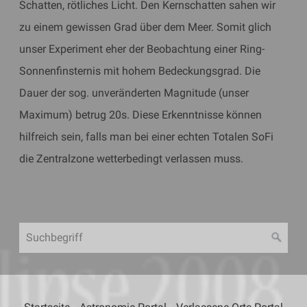
Schatten, rötliches Licht. Den Kernschatten sahen wir
zu einem gewissen Grad über dem Meer. Somit glich
unser Experiment eher der Beobachtung einer Ring-
Sonnenfinsternis mit hohem Bedeckungsgrad. Die
Dauer der sog. unveränderten Magnitude (unser
Maximum) betrug 20s. Diese Erkenntnisse können
hilfreich sein, falls man bei einer echten Totalen SoFi
die Zentralzone wetterbedingt verlassen muss.