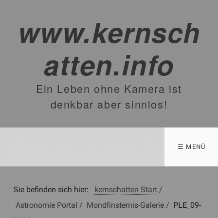
www.kernsch
atten.info
Ein Leben ohne Kamera ist
denkbar aber sinnlos!
☰ MENÜ
Sie befinden sich hier:
kernschatten Start
/
Astronomie Portal
/
Mondfinsternis-Galerie
/
PLE_09-