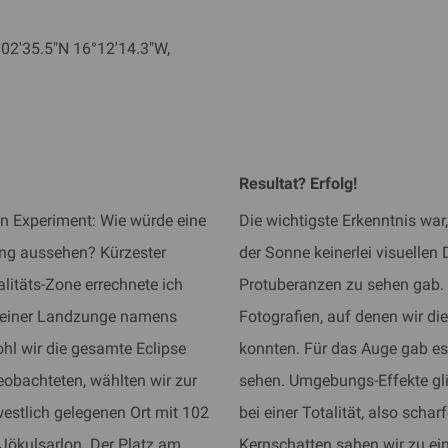
02'35.5"N 16°12'14.3"W,
​Resultat? Erfolg!
ein Experiment: Wie würde eine
Die wichtigste Erkenntnis wa
ung aussehen? Kürzester
der Sonne keinerlei visuellen
litäts-Zone errechnete ich
Protuberanzen zu sehen gab.
f einer Landzunge namens
Fotografien, auf denen wir d
ohl wir die gesamte Eclipse
konnten. Für das Auge gab es 
obachteten, wählten wir zur
sehen. Umgebungs-Effekte gl
westlich gelegenen Ort mit 102
bei einer Totalität, also schar
Jökulsarlon. Der Platz am
Kernschatten sahen wir zu e