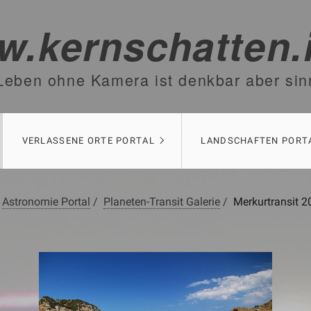
.kernschatten.
Leben ohne Kamera ist denkbar aber sin
VERLASSENE ORTE PORTAL
LANDSCHAFTEN PORT
Astronomie Portal
/
Planeten-Transit Galerie
/
Merkurtransit 2