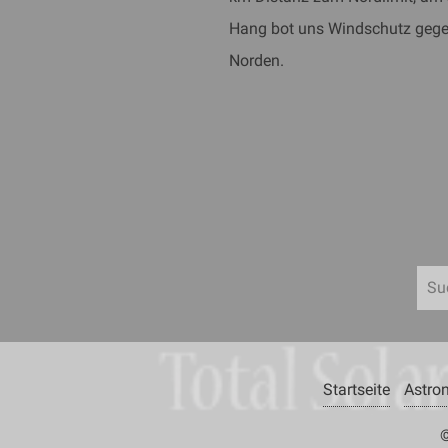
Hang bot uns Windschutz gegen
Norden.
Startseite
Astro
©