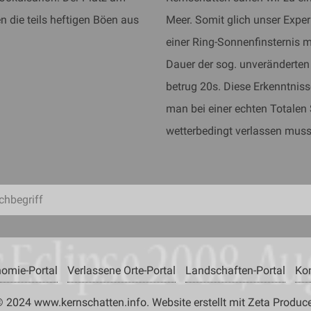
 die teils heftigen Böen aus
Meer. Somit glich unser Expe
einer Ring-Sonnenfinsternis
Dauer der sog. unveränderte
betrug 20s. Diese Erkenntnisse
man bei einer echten Totalen 
wetterbedingt verlassen muss
nomie-Portal
Verlassene Orte-Portal
Landschaften-Portal
Ko
 2024 www.kernschatten.info.
Website erstellt mit Zeta Produc