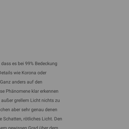
r, dass es bei 99% Bedeckung
 Details wie Korona oder
 Ganz anders auf den
iese Phänomene klar erkennen
außer grellem Licht nichts zu
ichen aber sehr genau denen
fe Schatten, rötliches Licht. Den
inem gewissen Grad über dem