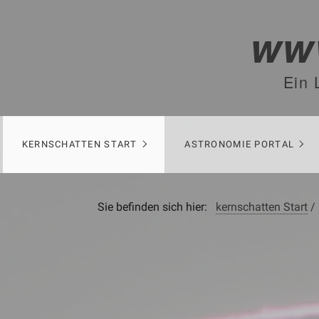
www
Ein 
KERNSCHATTEN START
ASTRONOMIE PORTAL
Sie befinden sich hier:
kernschatten Start
/