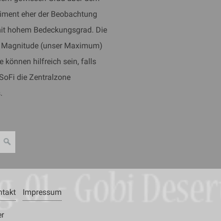
riment eher der Beobachtung
 mit hohem Bedeckungsgrad. Die
n Magnitude (unser Maximum)
 können hilfreich sein, falls
SoFi die Zentralzone
.
ntakt
Impressum
er